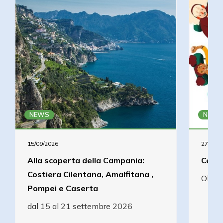
NEWS
NEWS
15/09/2026
27/08/2
Alla scoperta della Campania:
Cena 
Costiera Cilentana, Amalfitana ,
Olcel
Pompei e Caserta
dal 15 al 21 settembre 2026