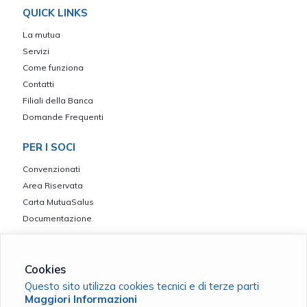
QUICK LINKS
La mutua
Servizi
Come funziona
Contatti
Filiali della Banca
Domande Frequenti
PER I SOCI
Convenzionati
Area Riservata
Carta MutuaSalus
Documentazione
Cookies
Questo sito utilizza cookies tecnici e di terze parti
CCR Insieme ETS - Ente iscritto nel Registro Unico Nazionale del
Maggiori Informazioni