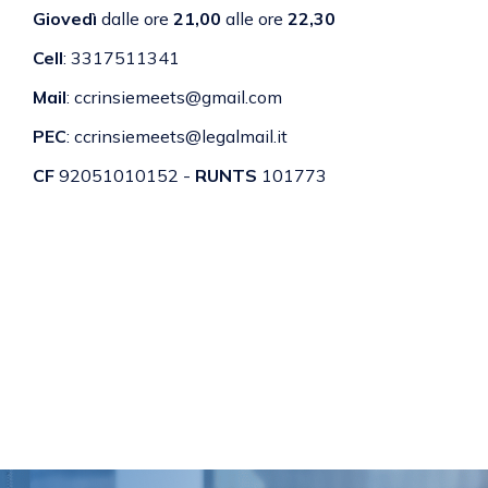
Giovedì
dalle ore
21,00
alle ore
22,30
Cell
: 3317511341
Mail
:
ccrinsiemeets@gmail.com
PEC
:
ccrinsiemeets@legalmail.it
CF
92051010152 -
RUNTS
101773