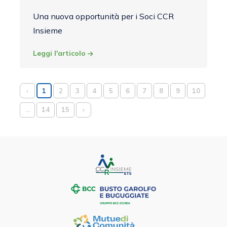
Una nuova opportunità per i Soci CCR
Insieme
Leggi l'articolo
‹
1
2
3
4
5
6
7
8
9
10
...
14
15
›