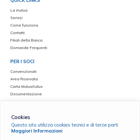
QUICK LINKS
La mutua
Servizi
Come funziona
Contatti
Filiali della Banca
Domande Frequenti
PER I SOCI
Convenzionati
Area Riservata
Carta MutuaSalus
Documentazione
Cookies
Questo sito utilizza cookies tecnici e di terze parti
CCR Insieme ETS - Ente iscritto nel Registro Unico Nazionale del
Maggiori Informazioni
Terzo Settore rep. n. 101773